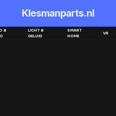
Klesmanparts.nl
O &
LICHT &
SMART
VR
EO
GELUID
HOME